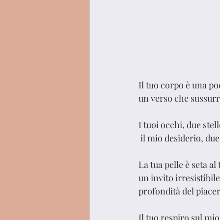
Il tuo corpo è una po
un verso che sussur
I tuoi occhi, due ste
 il mio desiderio, du
La tua pelle è seta al t
un invito irresistibil
profondità del piacer
Il tuo respiro sul mi