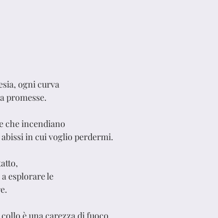
esia, ogni curva 
ra promesse.
lle che incendiano
e abissi in cui voglio perdermi.
atto, 
e a esplorare le
e.
o collo è una carezza di fuoco,