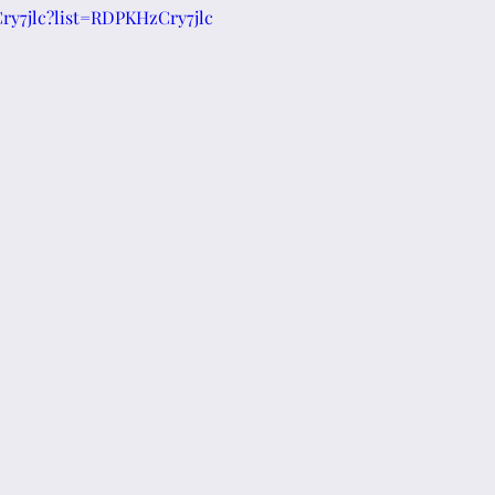
Cry7jlc?list=RDPKHzCry7jlc