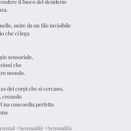
cendere il fuoco del desiderio 
nza.
le, unite da un filo invisibile 
o che ci lega 
gio sensoriale, 
zioni che 
ltro mondo.
nza dei corpi che si cercano, 
, creando 
 Una concordia perfetta
ima 
ensual
#Sensualitè
#Sensualità