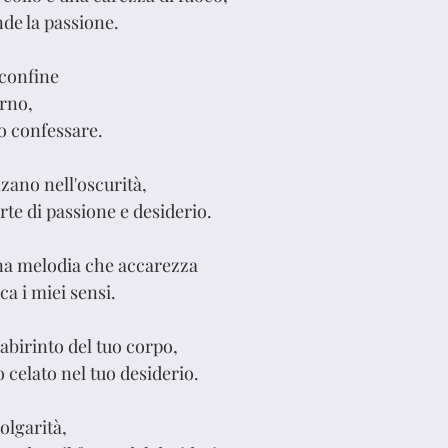
nde la passione.
 confine 
erno, 
o confessare.
ano nell'oscurità,
te di passione e desiderio.
na melodia che accarezza 
ca i miei sensi.
abirinto del tuo corpo, 
 celato nel tuo desiderio.
olgarità, 