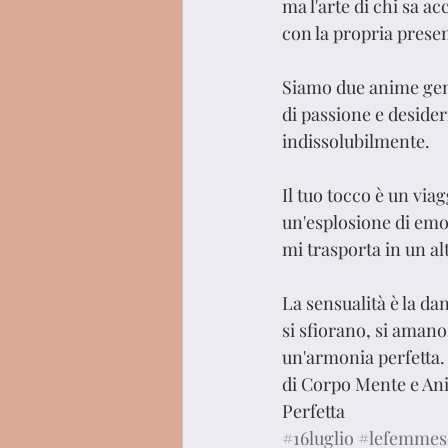
ma l'arte di chi sa ac
con la propria prese
Siamo due anime gemel
di passione e desideri
indissolubilmente.
Il tuo tocco è un viag
un'esplosione di emo
mi trasporta in un a
La sensualità è la da
si sfiorano, si amano
un'armonia perfetta.
di Corpo Mente e An
Perfetta
#16luglio
#lefemmes