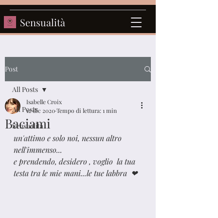
Sensualità
Post
All Posts
Isabelle Croix
All Posts
12 dic 2020
Tempo di lettura: 1 min
Baciami
Sensualità
un'attimo e solo noi, nessun altro 
nell'immenso...
e prendendo, desidero , voglio  la tua 
testa tra le mie mani...le tue labbra  ❤