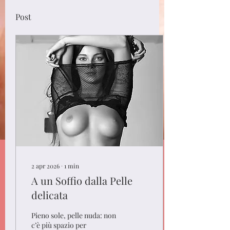
Post
2 apr 2026
∙
1
min
A un Soffio dalla Pelle
delicata
Pieno sole, pelle nuda: non
c’è più spazio per