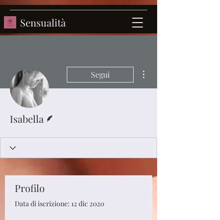
Sensualità
Altre azioni
Segui
Redattore
Isabella
Profilo
Data di iscrizione: 12 dic 2020